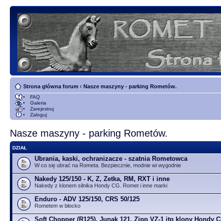
Strona główna forum
‹
Nasze maszyny - parking Rometów.
FAQ
Galeria
Zarejestruj
Zaloguj
Nasze maszyny - parking Rometów.
DZIAŁ
Ubrania, kaski, ochranizacze - szatnia Rometowca
W co się ubrać na Rometa. Bezpiecznie, modnie wi wygodnie
Nakedy 125/150 - K, Z, Zetka, RM, RXT i inne
Nakedy z klonem silnika Hondy CG. Romet i inne marki
Enduro - ADV 125/150, CRS 50/125
Rometem w błocko
Soft Chopper (R125), Junak 121, Zipp VZ-1 itp klony Hondy 