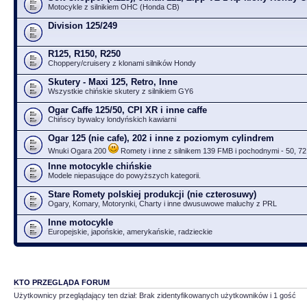
Motocykle z silnikiem OHC (Honda CB)
Division 125/249
R125, R150, R250
Choppery/cruisery z klonami silników Hondy
Skutery - Maxi 125, Retro, Inne
Wszystkie chińskie skutery z silnikiem GY6
Ogar Caffe 125/50, CPI XR i inne caffe
Chińscy bywalcy londyńskich kawiarni
Ogar 125 (nie cafe), 202 i inne z poziomym cylindrem
Wnuki Ogara 200
Romety i inne z silnikem 139 FMB i pochodnymi - 50, 72
Inne motocykle chińskie
Modele niepasujące do powyższych kategorii.
Stare Romety polskiej produkcji (nie czterosuwy)
Ogary, Komary, Motorynki, Charty i inne dwusuwowe maluchy z PRL
Inne motocykle
Europejskie, japońskie, amerykańskie, radzieckie
KTO PRZEGLĄDA FORUM
Użytkownicy przeglądający ten dział: Brak zidentyfikowanych użytkowników i 1 gość