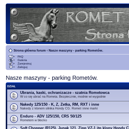
Strona główna forum
‹
Nasze maszyny - parking Rometów.
FAQ
Galeria
Zarejestruj
Zaloguj
Nasze maszyny - parking Rometów.
DZIAŁ
Ubrania, kaski, ochranizacze - szatnia Rometowca
W co się ubrać na Rometa. Bezpiecznie, modnie wi wygodnie
Nakedy 125/150 - K, Z, Zetka, RM, RXT i inne
Nakedy z klonem silnika Hondy CG. Romet i inne marki
Enduro - ADV 125/150, CRS 50/125
Rometem w błocko
Soft Chopper (R125), Junak 121, Zipp VZ-1 itp klony Hondy 