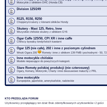
Motocykle z silnikiem OHC (Honda CB)
Division 125/249
R125, R150, R250
Choppery/cruisery z klonami silników Hondy
Skutery - Maxi 125, Retro, Inne
Wszystkie chińskie skutery z silnikiem GY6
Ogar Caffe 125/50, CPI XR i inne caffe
Chińscy bywalcy londyńskich kawiarni
Ogar 125 (nie cafe), 202 i inne z poziomym cylindrem
Wnuki Ogara 200
Romety i inne z silnikem 139 FMB i pochodnymi - 50, 72
Inne motocykle chińskie
Modele niepasujące do powyższych kategorii.
Stare Romety polskiej produkcji (nie czterosuwy)
Ogary, Komary, Motorynki, Charty i inne dwusuwowe maluchy z PRL
Inne motocykle
Europejskie, japońskie, amerykańskie, radzieckie
KTO PRZEGLĄDA FORUM
Użytkownicy przeglądający ten dział: Brak zidentyfikowanych użytkowników i 2 gości