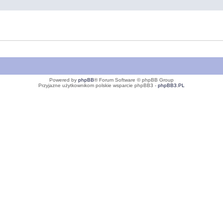
Powered by
phpBB
® Forum Software © phpBB Group
Przyjazne użytkownikom polskie wsparcie phpBB3 -
phpBB3.PL