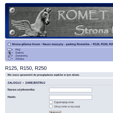
Strona główna forum
‹
Nasze maszyny - parking Rometów.
‹
R125, R150, R2
FAQ
Galeria
Zarejestruj
Zaloguj
R125, R150, R250
Nie masz uprawnień do przeglądania wątków w tym dziale.
ZALOGUJ
•
ZAREJESTRUJ
Nazwa użytkownika:
Hasło:
Zapamiętaj mnie
Ukryj mnie w tej sesji