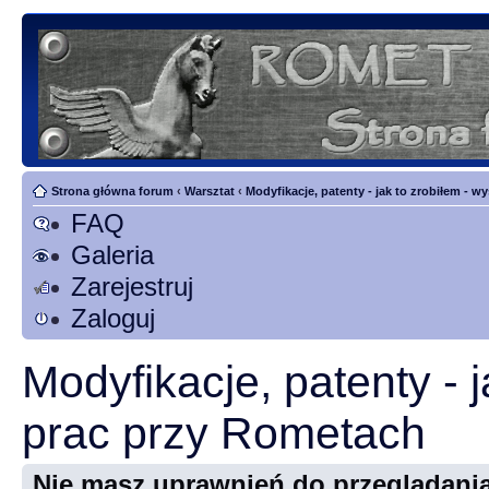
Strona główna forum
‹
Warsztat
‹
Modyfikacje, patenty - jak to zrobiłem - 
FAQ
Galeria
Zarejestruj
Zaloguj
Modyfikacje, patenty - 
prac przy Rometach
Nie masz uprawnień do przeglądania