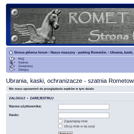
Strona główna forum
‹
Nasze maszyny - parking Rometów.
‹
Ubrania, kaski
FAQ
Galeria
Zarejestruj
Zaloguj
Ubrania, kaski, ochranizacze - szatnia Rometo
Nie masz uprawnień do przeglądania wątków w tym dziale.
ZALOGUJ
•
ZAREJESTRUJ
Nazwa użytkownika:
Hasło:
Zapamiętaj mnie
Ukryj mnie w tej sesji