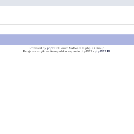
Powered by
phpBB
® Forum Software © phpBB Group
Przyjazne użytkownikom polskie wsparcie phpBB3 -
phpBB3.PL