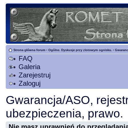
Strona główna forum
‹
Ogólne. Dyskusje przy zlotowym ognisku.
‹
Gwarancj
FAQ
Galeria
Zarejestruj
Zaloguj
Gwarancja/ASO, rejestr
ubezpieczenia, prawo.
Nie masz uprawnień do przeglądania