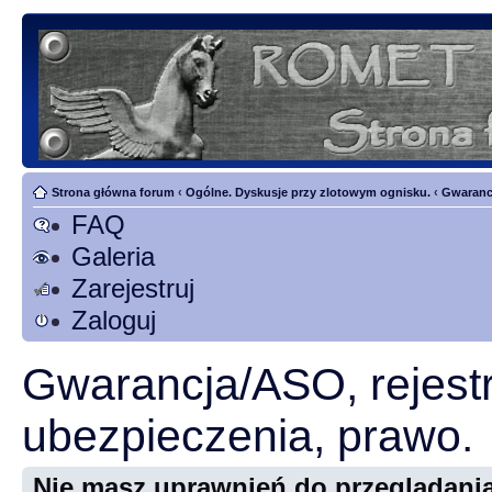
Strona główna forum
‹
Ogólne. Dyskusje przy zlotowym ognisku.
‹
Gwarancj
FAQ
Galeria
Zarejestruj
Zaloguj
Gwarancja/ASO, rejestr
ubezpieczenia, prawo.
Nie masz uprawnień do przeglądania