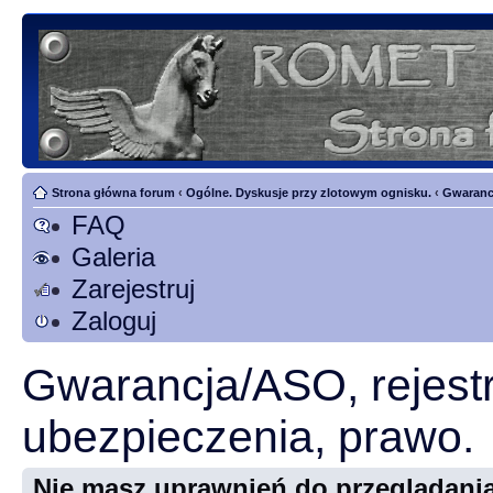
Strona główna forum
‹
Ogólne. Dyskusje przy zlotowym ognisku.
‹
Gwarancj
FAQ
Galeria
Zarejestruj
Zaloguj
Gwarancja/ASO, rejestr
ubezpieczenia, prawo.
Nie masz uprawnień do przeglądania