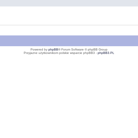
Powered by
phpBB
® Forum Software © phpBB Group
Przyjazne użytkownikom polskie wsparcie phpBB3 -
phpBB3.PL