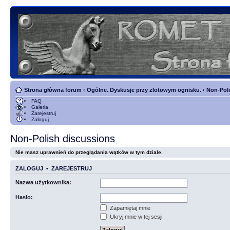
Strona główna forum
‹
Ogólne. Dyskusje przy zlotowym ognisku.
‹
Non-Poli
FAQ
Galeria
Zarejestruj
Zaloguj
Non-Polish discussions
Nie masz uprawnień do przeglądania wątków w tym dziale.
ZALOGUJ
•
ZAREJESTRUJ
Nazwa użytkownika:
Hasło:
Zapamiętaj mnie
Ukryj mnie w tej sesji