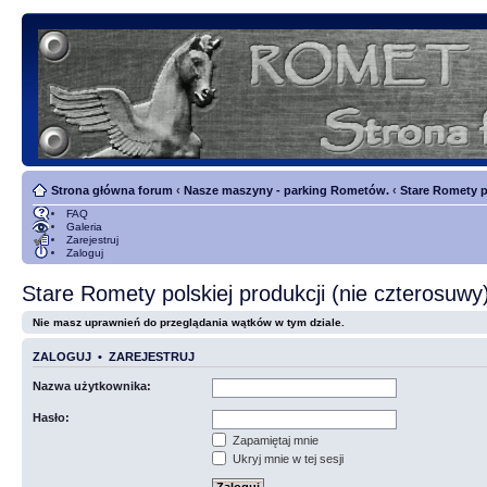
Strona główna forum
‹
Nasze maszyny - parking Rometów.
‹
Stare Romety p
FAQ
Galeria
Zarejestruj
Zaloguj
Stare Romety polskiej produkcji (nie czterosuwy
Nie masz uprawnień do przeglądania wątków w tym dziale.
ZALOGUJ
•
ZAREJESTRUJ
Nazwa użytkownika:
Hasło:
Zapamiętaj mnie
Ukryj mnie w tej sesji