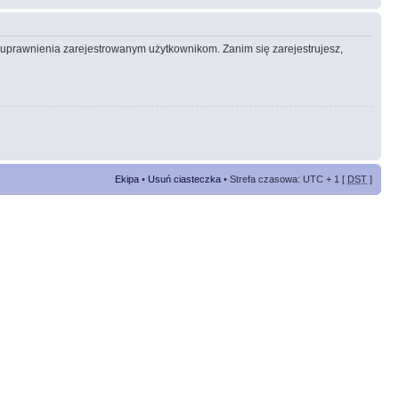
e uprawnienia zarejestrowanym użytkownikom. Zanim się zarejestrujesz,
Ekipa
•
Usuń ciasteczka
• Strefa czasowa: UTC + 1 [
DST
]