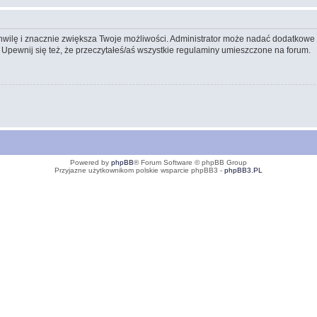
 chwilę i znacznie zwiększa Twoje możliwości. Administrator może nadać dodatkow
 Upewnij się też, że przeczytałeś/aś wszystkie regulaminy umieszczone na forum.
Powered by
phpBB
® Forum Software © phpBB Group
Przyjazne użytkownikom polskie wsparcie phpBB3 -
phpBB3.PL