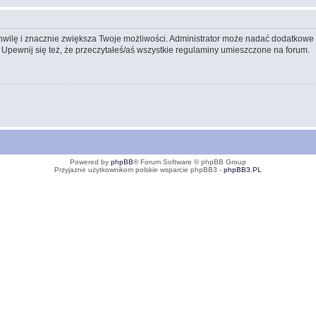
 chwilę i znacznie zwiększa Twoje możliwości. Administrator może nadać dodatkow
 Upewnij się też, że przeczytałeś/aś wszystkie regulaminy umieszczone na forum.
Powered by
phpBB
® Forum Software © phpBB Group
Przyjazne użytkownikom polskie wsparcie phpBB3 -
phpBB3.PL