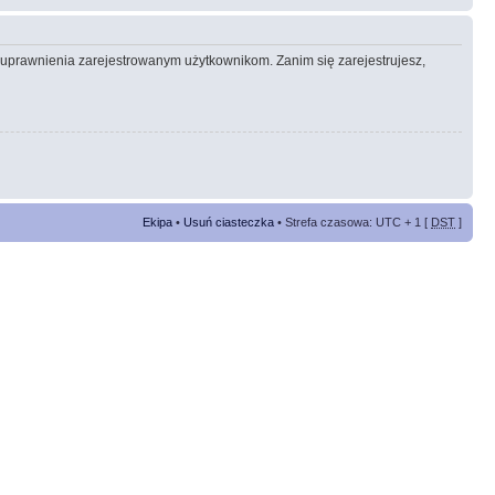
e uprawnienia zarejestrowanym użytkownikom. Zanim się zarejestrujesz,
Ekipa
•
Usuń ciasteczka
• Strefa czasowa: UTC + 1 [
DST
]