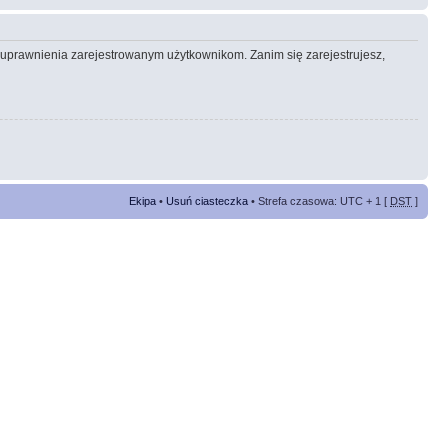
e uprawnienia zarejestrowanym użytkownikom. Zanim się zarejestrujesz,
Ekipa
•
Usuń ciasteczka
• Strefa czasowa: UTC + 1 [
DST
]