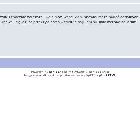
 chwilę i znacznie zwiększa Twoje możliwości. Administrator może nadać dodatkow
 Upewnij się też, że przeczytałeś/aś wszystkie regulaminy umieszczone na forum.
Powered by
phpBB
® Forum Software © phpBB Group
Przyjazne użytkownikom polskie wsparcie phpBB3 -
phpBB3.PL