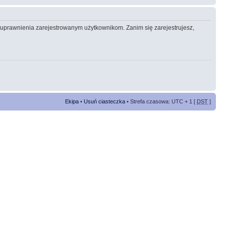
e uprawnienia zarejestrowanym użytkownikom. Zanim się zarejestrujesz,
Ekipa
•
Usuń ciasteczka
• Strefa czasowa: UTC + 1 [
DST
]