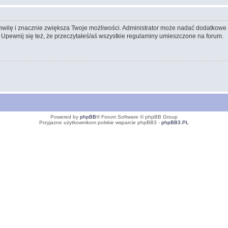
 chwilę i znacznie zwiększa Twoje możliwości. Administrator może nadać dodatkow
 Upewnij się też, że przeczytałeś/aś wszystkie regulaminy umieszczone na forum.
Powered by
phpBB
® Forum Software © phpBB Group
Przyjazne użytkownikom polskie wsparcie phpBB3 -
phpBB3.PL